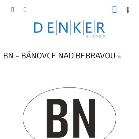
Prejsť
NÁKUP
na
obsah
KOŠÍK
BN - BÁNOVCE NAD BEBRAVOU
BN