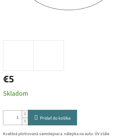
€5
Jednotková
Skladom
cena:
Pridať do košíka
Kvalitná plotrovaná samolepiaca nálepka na auto. ÚV stále