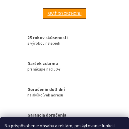
SPÄŤ DO OBCHODU
25 rokov skúseností
s výrobou nálepiek
Darček zdarma
pri nákupe nad 50 €
Doručenie do 5 dní
na akúkoľvek adresu
Garancia doručenia
nepoškodeného tovaru
Na prispôsobenie obsahu a reklám, poskytovanie funkcií