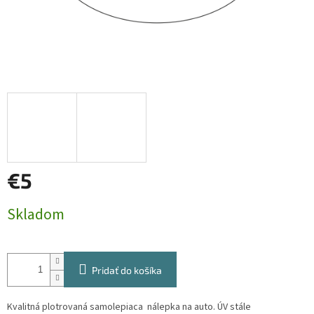
€5
Jednotková
Skladom
cena:
Pridať do košíka
Kvalitná plotrovaná samolepiaca nálepka na auto. ÚV stále