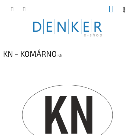
Prejsť
NÁKUP
na
obsah
KOŠÍK
KN - KOMÁRNO
KN