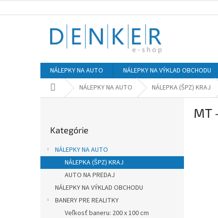
Prejsť
na
obsah
NÁLEPKY NA AUTO
NÁLEPKY NA VÝKLAD OBCHODU
Domov
NÁLEPKY NA AUTO
NÁLEPKA (ŠPZ) KRAJ
B
MT 
o
Preskočiť
č
Kategórie
kategórie
n
ý
NÁLEPKY NA AUTO
p
NÁLEPKA (ŠPZ) KRAJ
a
AUTO NA PREDAJ
n
e
NÁLEPKY NA VÝKLAD OBCHODU
l
BANERY PRE REALITKY
Veľkosť baneru: 200 x 100 cm