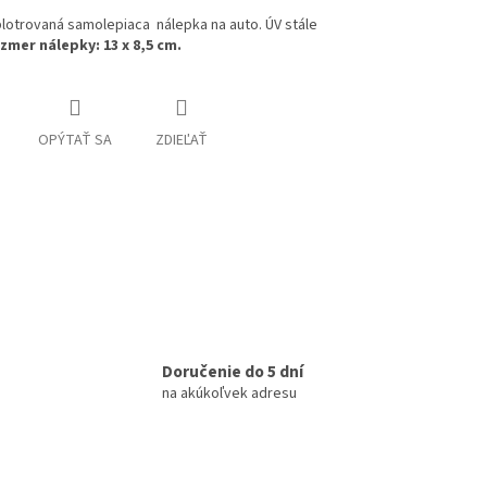
plotrovaná samolepiaca nálepka na auto. ÚV stále
zmer nálepky: 13 x 8,5 cm.
OPÝTAŤ SA
ZDIEĽAŤ
Doručenie do 5 dní
na akúkoľvek adresu