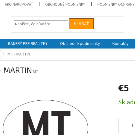
AKO NAKUPOVAŤ
OBCHODNÉ PODMIENKY
PODMIENKY OCHRANY
HĽADAŤ
BANERY PRE REALITKY
Obchodné podmienky
Kontakty
MT - MARTIN
- MARTIN
MT
€5
Jednotk
Skla
cena: