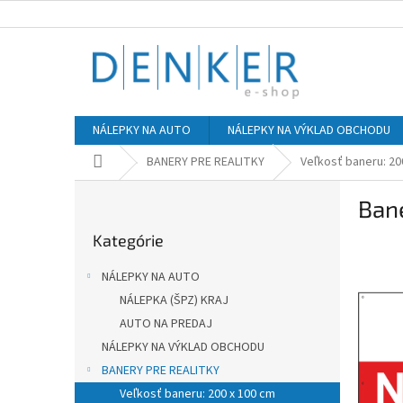
Prejsť
na
obsah
NÁLEPKY NA AUTO
NÁLEPKY NA VÝKLAD OBCHODU
Domov
BANERY PRE REALITKY
Veľkosť baneru: 20
B
Ban
o
Preskočiť
č
Kategórie
kategórie
n
ý
NÁLEPKY NA AUTO
p
NÁLEPKA (ŠPZ) KRAJ
a
AUTO NA PREDAJ
n
e
NÁLEPKY NA VÝKLAD OBCHODU
l
BANERY PRE REALITKY
Veľkosť baneru: 200 x 100 cm