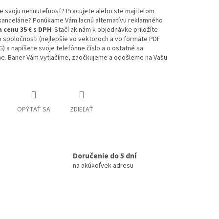
e svoju nehnuteľnosť? Pracujete alebo ste majiteľom
 kancelárie? Ponúkame Vám lacnú alternatívu reklamného
a cenu 35 € s DPH
. Stačí ak nám k objednávke priložíte
 spoločnosti (nejlepšie vo vektoroch a vo formáte PDF
) a napíšete svoje telefónne číslo a o ostatné sa
e. Baner Vám vytlačíme, zaočkujeme a odošleme na Vašu
OPÝTAŤ SA
ZDIEĽAŤ
Doručenie do 5 dní
na akúkoľvek adresu