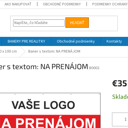
AKO NAKUPOVAŤ
OBCHODNÉ PODMIENKY
PODMIENKY OCHRANY
HĽADAŤ
BANERY PRE REALITKY
Obchodné podmienky
Kontakty
0 x 100 cm
Baner s textom: NA PRENÁJOM
er s textom: NA PRENÁJOM
B0002
€35
Jednotk
Skla
cena: